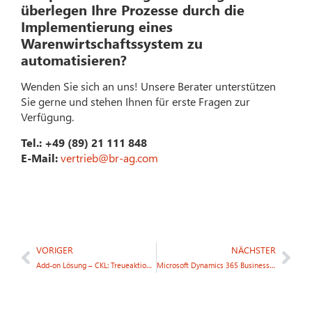
überlegen Ihre Prozesse durch die
Implementierung eines
Warenwirtschaftssystem zu
automatisieren?
Wenden Sie sich an uns! Unsere Berater unterstützen
Sie gerne und stehen Ihnen für erste Fragen zur
Verfügung.
Tel.: +49 (89) 21 111 848
E-Mail:
vertrieb@br-ag.com
VORIGER
NÄCHSTER
Add-on Lösung – CKL: Treueaktion Upgrade Modul „Kosten- und Leistungsrechnung“
Microsoft Dynamics 365 Business Central ist ab sofort auch als On-Premise Version verfügbar