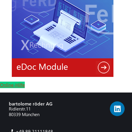
Online-Hilfe
bartolome röder AG
Ridlerstr.11
80339 München
+49 89 21111848