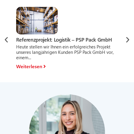
Ref
Referenzprojekt: Logistik – PSP Pack GmbH
Pr
Heute stellen wir Ihnen ein erfolgreiches Projekt
Heu
unseres langjährigen Kunden PSP Pack GmbH vor,
Gro
einem...
Anbi
Weiterlesen
Wei