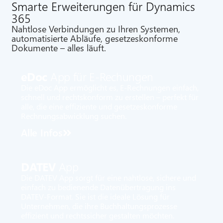
Smarte Erweiterungen für Dynamics
365
Nahtlose Verbindungen zu Ihren Systemen,
automatisierte Abläufe, gesetzeskonforme
Dokumente – alles läuft.
eDoc
App für E-Rechungen
Die eDoc App ermöglicht es, E-Rechnungen einfach,
schnell und rechtskonform zu erstellen – perfekt für
alle, die eine effiziente und gesetzeskonforme
Rechnungsabwicklung suchen.
Alle Infos
DATEV
App
Die DATEV App sorgt für eine nahtlose, sichere und
einfach zu bedienende Datenübertragung ins
DATEV-Format. Sie ist die ideale Lösung für
Unternehmen, die ihre Buchhaltungsprozesse
effizient und rechtssicher gestalten möchten.