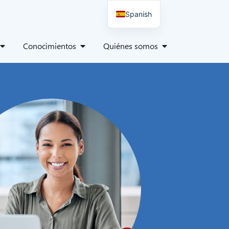
Spanish
German
Conocimientos
Quiénes somos
English
Italian
Polish
Danish
French