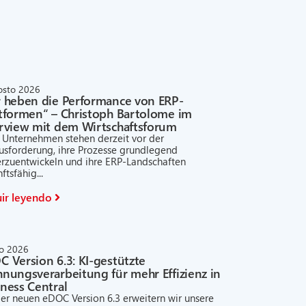
osto 2026
r heben die Performance von ERP-
ttformen“ – Christoph Bartolome im
erview mit dem Wirtschaftsforum
e Unternehmen stehen derzeit vor der
usforderung, ihre Prozesse grundlegend
erzuentwickeln und ihre ERP-Landschaften
ftsfähig...
ir leyendo
lio 2026
 Version 6.3: KI-gestützte
nungsverarbeitung für mehr Effizienz in
ness Central
der neuen eDOC Version 6.3 erweitern wir unsere