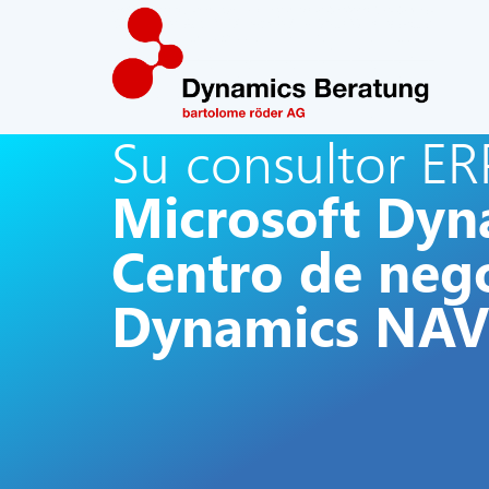
Su consultor ER
Microsoft Dyn
Centro de neg
Dynamics NAV