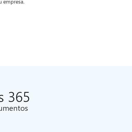
u empresa.
s 365
cumentos