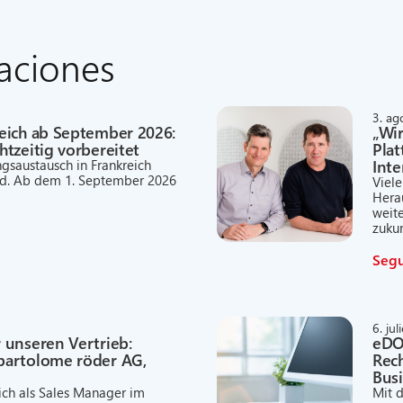
zaciones
3. ag
eich ab September 2026:
„Wi
tzeitig vorbereitet
Pla
Int
gsaustausch in Frankreich
nd. Ab dem 1. September 2026
Viel
Hera
weit
zukun
Segu
6. ju
 unseren Vertrieb:
eDOC
bartolome röder AG,
Rech
Busi
 ich als Sales Manager im
Mit 