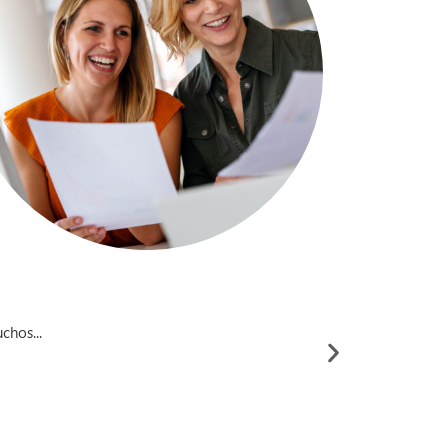
hos...