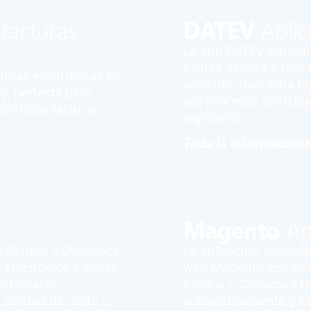
 facturas
DATEV
Aplic
La app DATEV garantiz
fisuras, segura y fáci
turas electrónicas de
solución ideal para l
ey: perfecta para
sus procesos contable
ento de facturas
legislación.
Toda la información
Magento
Ap
s Central y Dynamics
La aplicación Magento
electrónico y eficaz.
web Magento con Mic
estionarse
Central o Dynamics NA
, unidad de coste o
automáticamente y los