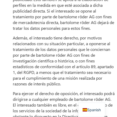
perfiles en la medida en que esté asociada a dicha
publicidad directa. Si el interesado se opone al
tratamiento por parte de bartolome röder AG con fines
de mercadotecnia directa, bartolome röder AG dejará de
tratar los datos personales para estos fines.
Además, el interesado tiene derecho, por motivos
relacionados con su situación particular, a oponerse al
tratamiento de los datos personales que le conciernan
por parte de bartolome röder AG con fines de
French
investigación científica o histórica, o con fines
estadísticos de conformidad con el artículo 89, apartado
Danish
1, del RGPD, a menos que el tratamiento sea necesario
Polish
para el cumplimiento de una misión realizada por
razones de interés público.
Italian
English
Para ejercer el derecho de oposición, el interesado podrá
dirigirse a cualquier empleado de bartolome röder AG.
German
El interesado también es libre, en el contexto del uso de
Spanish
los servicios de la sociedad de la información, y no
obstante lo dispuesto en la Directiva 2002/58/CE, de