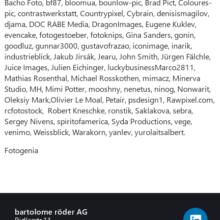
Bacho Foto, bf87, bloomua, bounlow-pic, Brad Pict, Coloures-
pic, contrastwerkstatt, Countrypixel, Cybrain, denisismagilov,
djama, DOC RABE Media, DragonImages, Eugene Kuklev,
evencake, fotogestoeber, fotoknips, Gina Sanders, gonin,
goodluz, gunnar3000, gustavofrazao, iconimage,
inarik,
industrieblick, Jakub Jirsák, Jearu, John Smith, Jürgen Fälchle,
Juice Images, Julien Eichinger, luckybusiness
Marco2811,
Mathias Rosenthal, Michael Rosskothen, mimacz, Minerva
Studio, MH, Mimi Potter, mooshny, nenetus, ninog, Nonwarit,
Oleksiy Mark,Olivier Le Moal, Petair, psdesign1, Rawpixel.com,
rcfotostock,
Robert Kneschke, ronstik, Saklakova, sebra,
Sergey Nivens, spiritofamerica, Syda Productions,
vege,
venimo, Weissblick, Warakorn, yanlev, yurolaitsalbert.
Fotogenia
bartolome röder AG