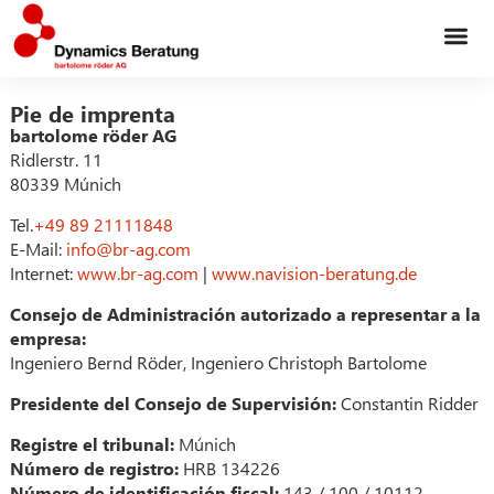
Pie de imprenta
bartolome röder AG
Ridlerstr. 11
80339 Múnich
Tel.
+49 89 21111848
E-Mail:
info@br-ag.com
Internet:
www.br-ag.com
|
www.navision-beratung.de
Consejo de Administración autorizado a representar a la
empresa:
Ingeniero Bernd Röder, Ingeniero Christoph Bartolome
Presidente del Consejo de Supervisión:
Constantin Ridder
Registre el tribunal:
Múnich
Número de registro:
HRB 134226
Número de identificación fiscal:
143 / 100 / 10112