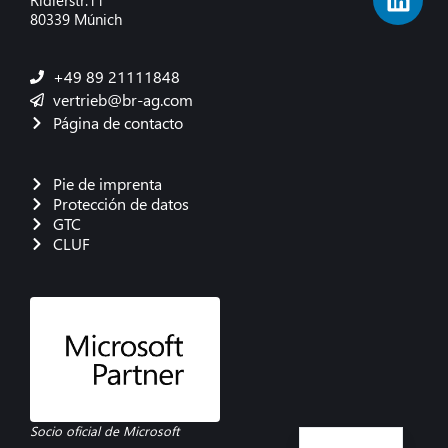
Ridlerstr.11
80339 Múnich
+49 89 21111848
vertrieb@br-ag.com
Página de contacto
Pie de imprenta
Protección de datos
GTC
CLUF
French
Danish
Polish
Italian
English
German
Socio oficial de Microsoft