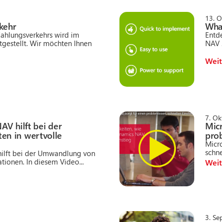
13. 
kehr
Wha
Zahlungsverkehrs wird im
Entd
tgestellt. Wir möchten Ihnen
NAV 2
Weit
7. O
AV hilft bei der
Mic
n in wertvolle
prob
Micr
schne
ilft bei der Umwandlung von
tionen. In diesem Video...
Weit
3. S