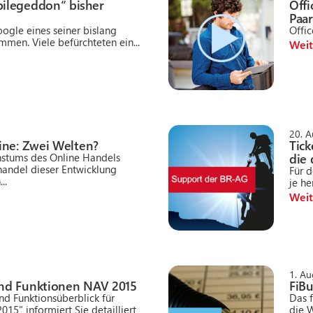
ilegeddon“ bisher
Off
Paa
oogle eines seiner bislang
Offi
en. Viele befürchteten ein...
Weit
20. 
ine: Zwei Welten?
Tick
die
hstums des Online Handels
lhandel dieser Entwicklung
Für 
..
je he
Weit
1. A
nd Funktionen NAV 2015
FiBu
nd Funktionsüberblick für
Das f
15" informiert Sie detailliert
die W