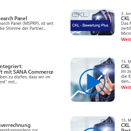
3. Ju
search Panel
CKL
arch Panel (MSPRP), ist seit
Das 
ie Stimme der Partner...
zerti
Micro
Weit
15. 
tegriert:
CKL
aft mit SANA Commerce
Im z
die 
ben zu dürfen, dass wir im
den..
nt“ mit...
Weit
15. 
gsverrechnung
CKL
Part
nwendungsvideos zur