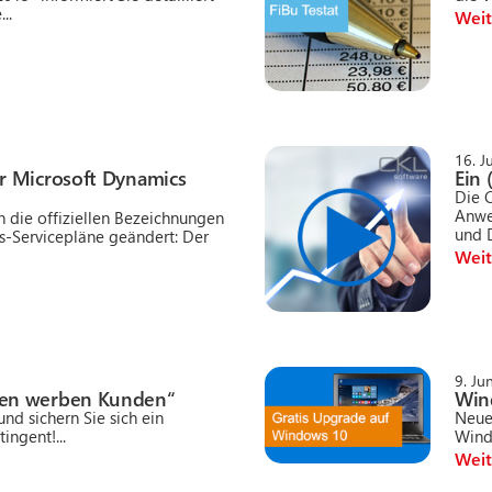
..
Weit
16. J
r Microsoft Dynamics
Ein 
Die C
Anwe
 die offiziellen Bezeichnungen
und D
s-Servicepläne geändert: Der
Weit
9. Ju
en werben Kunden“
Win
nd sichern Sie sich ein
Neue
ingent!...
Windo
Weit