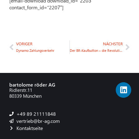
[email-download download_id=“2203″
contact_form_id=“2207″]
VORIGER
NÄCHSTER
Dynamo Zahlungsverkehr
Der BR-Kaufbutton – die Revolution im M-Commerce
bartolome röder AG
Ridlerstr.11
80339 München
+49 89 21111848
vertrieb@br-ag.com
Kontaktseite