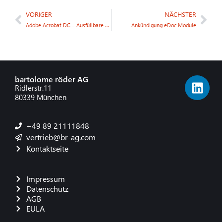
VORIGER
NÄCHSTER
Adobe Acrobat DC – Ausfüllbare PDF erstellen
Ankündigung eDoc Module
bartolome röder AG
Ridlerstr.11
80339 München
+49 89 21111848
vertrieb@br-ag.com
Kontaktseite
Impressum
Datenschutz
AGB
EULA
French