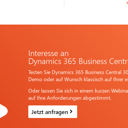
Interesse an
Dynamics 365 Business Centr
Testen Sie Dynamics 365 Business Central 30
Demo oder auf Wunsch klassisch auf Ihrer 
Oder lassen Sie sich in einem kurzen Webina
auf Ihre Anforderungen abgestimmt.
Jetzt anfragen