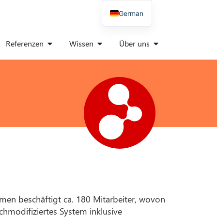
German
English
Referenzen
Wissen
Über uns
Spanish
Italian
Polish
Danish
French
men beschäftigt ca. 180 Mitarbeiter, wovon
chmodifiziertes System inklusive