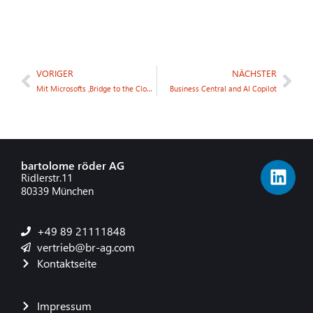
VORIGER
NÄCHSTER
Mit Microsofts ‚Bridge to the Cloud 2‘ kosteneffizient in die Cloud wechseln und profitieren!
Business Central and AI Copilot
bartolome röder AG
Ridlerstr.11
80339 München
+49 89 21111848
vertrieb@br-ag.com
Kontaktseite
Impressum