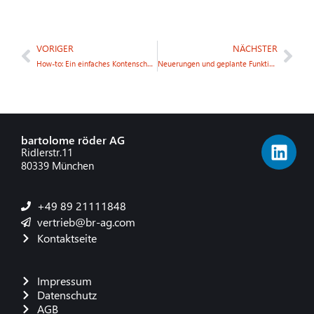
VORIGER
NÄCHSTER
How-to: Ein einfaches Kontenschema in Business Central erstellen
Neuerungen und geplante Funktionen für Dynamics 365 Business Central – Release 2023 Wave 1
bartolome röder AG
Ridlerstr.11
80339 München
+49 89 21111848
vertrieb@br-ag.com
Kontaktseite
Impressum
Datenschutz
AGB