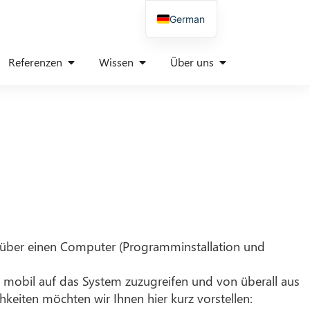
German
English
Referenzen
Wissen
Über uns
Spanish
Italian
Polish
Danish
French
r über einen Computer (Programminstallation und
 mobil auf das System zuzugreifen und von überall aus
hkeiten möchten wir Ihnen hier kurz vorstellen: