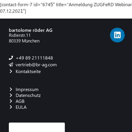
[contact-form-7 id=“6745″ title=“Anmeldung ZUGFeRD Webinar
07.12.2021″]
bartolome röder AG
Ridlerstr.11
80339 München
+49 89 21111848
vertrieb@br-ag.com
Kontaktseite
Impressum
Datenschutz
AGB
EULA
French
Danish
Polish