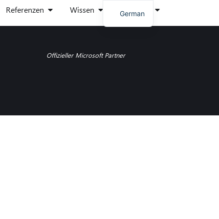
Referenzen
Wissen
Über uns
German
English
Spanish
Offizieller Microsoft Partner
Italian
Polish
Danish
French