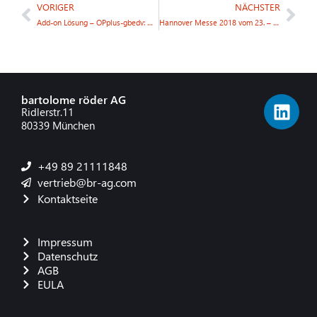
VORIGER
NÄCHSTER
Add-on Lösung – OPplus-gbedv: Modul „Schweizer Zahlungsverkehr“
Hannover Messe 2018 vom 23. – 27. April
bartolome röder AG
Ridlerstr.11
80339 München
+49 89 21111848
vertrieb@br-ag.com
Kontaktseite
Impressum
Datenschutz
AGB
EULA
French
Danish