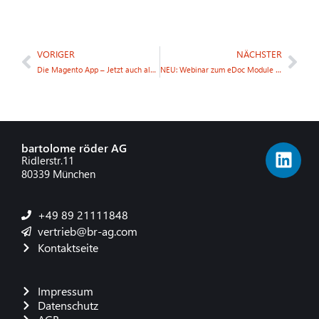
VORIGER
NÄCHSTER
Die Magento App – Jetzt auch als Cloud-Version verfügbar!
NEU: Webinar zum eDoc Module am 11.06.2024
bartolome röder AG
Ridlerstr.11
80339 München
+49 89 21111848
vertrieb@br-ag.com
Kontaktseite
Impressum
Datenschutz