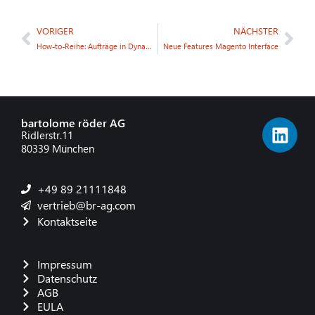
VORIGER
NÄCHSTER
How-to-Reihe: Aufträge in Dynamics 365 Business Central erstellen
Neue Features Magento Interface
bartolome röder AG
Ridlerstr.11
80339 München
+49 89 21111848
vertrieb@br-ag.com
Kontaktseite
Impressum
Datenschutz
AGB
EULA