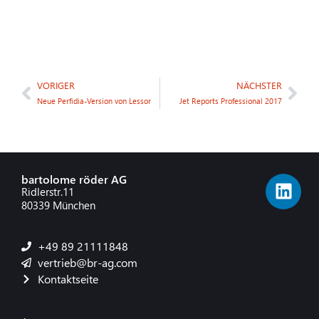
VORIGER
NÄCHSTER
Neue Perfidia-Version von Lessor
Jet Reports Professional 2017
bartolome röder AG
Ridlerstr.11
80339 München
+49 89 21111848
vertrieb@br-ag.com
Kontaktseite