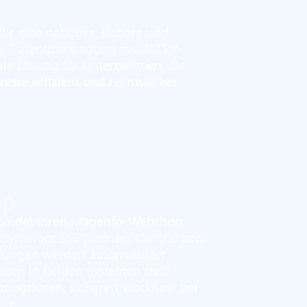
ür eine nahtlose, sichere und
de Datenübertragung ins DATEV-
deale Lösung für Unternehmen, die
esse effizient und rechtssicher
p
bindet Ihren Magento-Webshop
 Dynamics 365 Business Central bzw.
lungen werden automatisiert
iben in beiden Systemen stets
eibungslosen, sicheren Workflow per
lle.