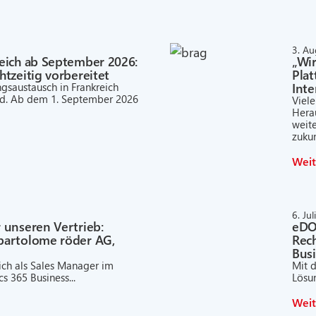
3. A
eich ab September 2026:
„Wi
tzeitig vorbereitet
Pla
Int
gsaustausch in Frankreich
nd. Ab dem 1. September 2026
Viel
Hera
weit
zukun
Weit
6. Ju
 unseren Vertrieb:
eDOC
bartolome röder AG,
Rech
Busi
 ich als Sales Manager im
Mit 
s 365 Business...
Lösun
Weit