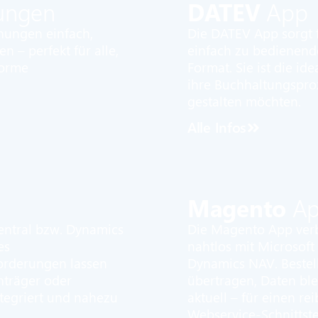
ungen
DATEV
App
nungen einfach,
Die DATEV App sorgt f
n – perfekt für alle,
einfach zu bedienen
forme
Format. Sie ist die i
ihre Buchhaltungsproz
gestalten möchten.
Alle Infos
Magento
Ap
entral bzw. Dynamics
Die Magento App ver
es
nahtlos mit Microsoft
orderungen lassen
Dynamics NAV. Bestel
enträger oder
übertragen, Daten ble
tegriert und nahezu
aktuell – für einen r
Webservice-Schnittste