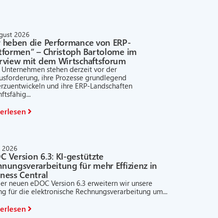
ugust 2026
r heben die Performance von ERP-
ttformen“ – Christoph Bartolome im
erview mit dem Wirtschaftsforum
e Unternehmen stehen derzeit vor der
usforderung, ihre Prozesse grundlegend
erzuentwickeln und ihre ERP-Landschaften
ftsfähig...
erlesen
li 2026
 Version 6.3: KI-gestützte
nungsverarbeitung für mehr Effizienz in
ness Central
der neuen eDOC Version 6.3 erweitern wir unsere
g für die elektronische Rechnungsverarbeitung um...
erlesen