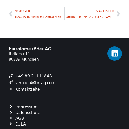
VORIGER
NÄCHSTER
How-To: In Business Central Mandanten und Sprache auswählen
Fattura B2B | Neue ZUGFeRD-Version & Erweiterung italienisches Belegformat
bartolome röder AG
Ridlerstr.11
80339 München
+49 89 21111848
vertrieb@br-ag.com
Kontaktseite
Impressum
Datenschutz
AGB
EULA
French