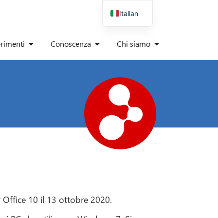
Italian
German
erimenti
Conoscenza
Chi siamo
English
Spanish
Polish
Danish
French
Office 10 il 13 ottobre 2020.