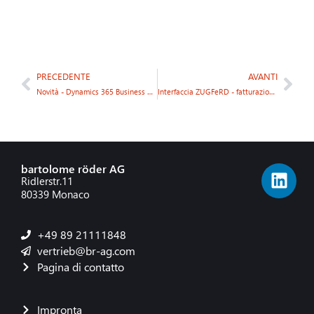
PRECEDENTE
AVANTI
Novità - Dynamics 365 Business Central Versione 18
Interfaccia ZUGFeRD - fatturazione elettronica in conformità allo standard UE con pochi clic
bartolome röder AG
Ridlerstr.11
80339 Monaco
+49 89 21111848
vertrieb@br-ag.com
Pagina di contatto
Impronta