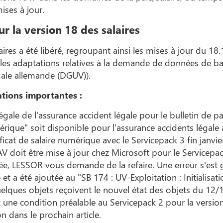
ises à jour.
r la version 18 des salaires
aires a été libéré, regroupant ainsi les mises à jour du 1
s, les adaptations relatives à la demande de données de b
gale allemande (DGUV)).
tions importantes :
légale de l'assurance accident légale pour le bulletin de p
umérique" soit disponible pour l'assurance accidents légale
ficat de salaire numérique avec le Servicepack 3 fin janvie
doit être mise à jour chez Microsoft pour le Servicepack 
uée, LESSOR vous demande de la refaire. Une erreur s'est g
 et a été ajoutée au "SB 174 : UV-Exploitation : Initialisat
uelques objets reçoivent le nouvel état des objets du 12/
 une condition préalable au Servicepack 2 pour la version
n dans le prochain article.