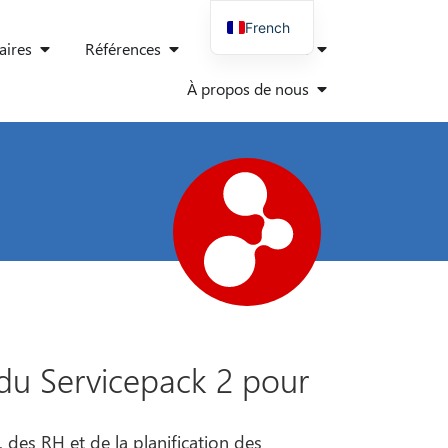
French
ires
Références
Connaissance
German
À propos de nous
English
Spanish
Italian
Polish
Danish
 du Servicepack 2 pour
des RH et de la planification des