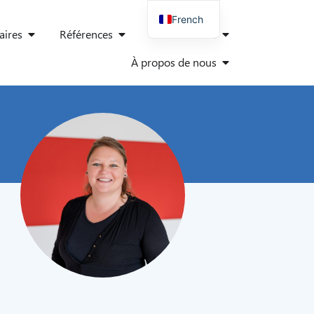
French
ires
Références
Connaissance
German
À propos de nous
English
Spanish
Italian
Polish
Danish