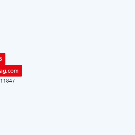
8
-ag.com
 11847