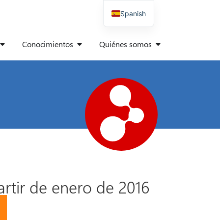
Spanish
German
Conocimientos
Quiénes somos
English
Italian
Polish
Danish
French
rtir de enero de 2016