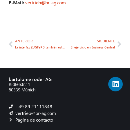
E-Mail:
vertrieb@br-ag.com
ANTERIOR
SIGUIENTE
La interfaz ZUGFeRD también está disponible en la nube
El ejercicio en Business Central
bartolome röder AG
Ridlerstr.11
80339 Múnich
+49 89 21111848
vertrieb@br-ag.com
Página de contacto