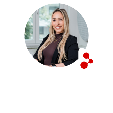
Interesse i
Dynamics 365 Business Central?
Test Dynamics 365 Business Central gratis i 30 dage - som
en personlig cloud-demo eller på din egen hardware, hvis
du foretrækker det.
Eller lad os vise dig de vigtigste funktioner i et kort