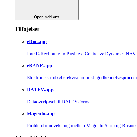
Open Add-ons
Tilføjelser
eDoc-app
Ihre E-Rechnung in Business Central & Dynamics NAV -
eBANF-app
Elektronisk indkøbsrekvisition inkl. godkendelsesproced
DATEV-app
Dataoverførsel til DATEV-format.
Magento-app
Problemfri udveksling mellem Magento Shop og Busines