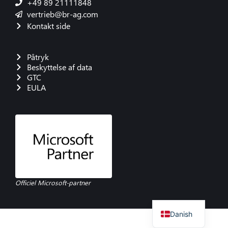
+49 89 21111848
vertrieb@br-ag.com
Kontakt side
Påtryk
Beskyttelse af data
GTC
EULA
French
Polish
Italian
Spanish
English
Officiel Microsoft-partner
German
Danish