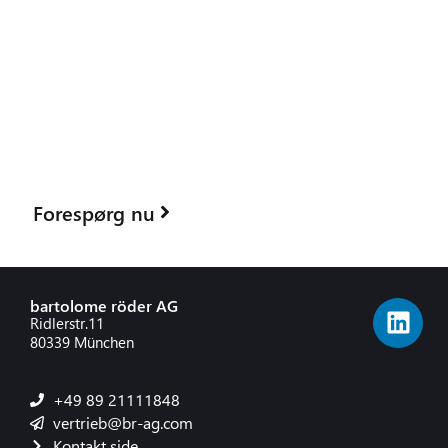
Interesse i
Dynamics 365 Business Central?
Test Dynamics 365 Business Central gratis i 30 dage - som
en personlig cloud-demo eller på din egen hardware, hvis
du foretrækker det.
Eller lad os vise dig de vigtigste funktioner i et kort
webinar - skræddersyet direkte til dine behov.
Forespørg nu
bartolome röder AG
Ridlerstr.11
80339 München
+49 89 21111848
vertrieb@br-ag.com
Kontakt side