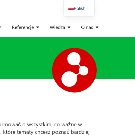
Polish
German
Referencje
Wiedza
O nas
English
Spanish
Italian
Danish
French
nformować o wszystkim, co ważne w
, które tematy chcesz poznać bardziej