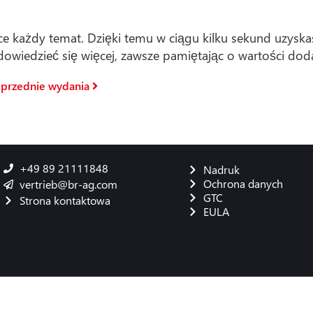
każdy temat. Dzięki temu w ciągu kilku sekund uzyskasz
owiedzieć się więcej, zawsze pamiętając o wartości doda
oprzednie wydania
+49 89 21111848
Nadruk
Ochrona danych
vertrieb@br-ag.com
GTC
Strona kontaktowa
EULA