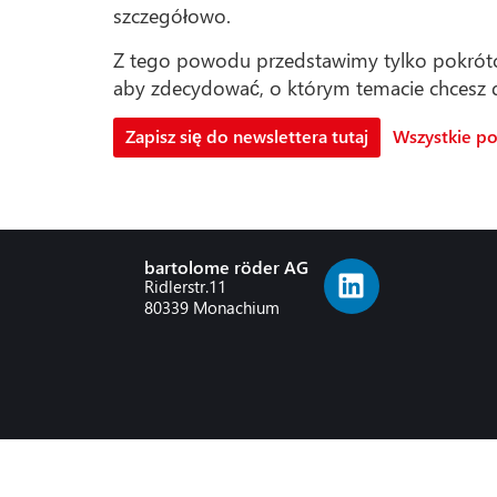
szczegółowo.
Z tego powodu przedstawimy tylko pokrótce 
aby zdecydować, o którym temacie chcesz d
Zapisz się do newslettera tutaj
Wszystkie p
bartolome röder AG
Ridlerstr.11
80339 Monachium